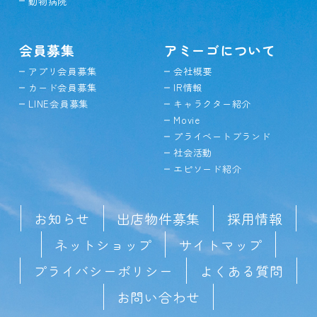
動物病院
会員募集
アミーゴについて
アプリ会員募集
会社概要
カード会員募集
IR情報
LINE会員募集
キャラクター紹介
Movie
プライベートブランド
社会活動
エピソード紹介
お知らせ
出店物件募集
採用情報
ネットショップ
サイトマップ
プライバシーポリシー
よくある質問
お問い合わせ