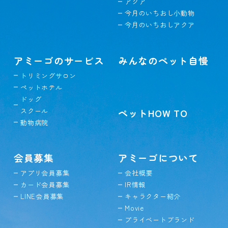
アクア
今月のいちおし小動物
今月のいちおしアクア
アミーゴのサービス
みんなのペット自慢
トリミングサロン
ペットホテル
ドッグ
スクール
ペットHOW TO
動物病院
会員募集
アミーゴについて
アプリ会員募集
会社概要
カード会員募集
IR情報
LINE会員募集
キャラクター紹介
Movie
プライベートブランド