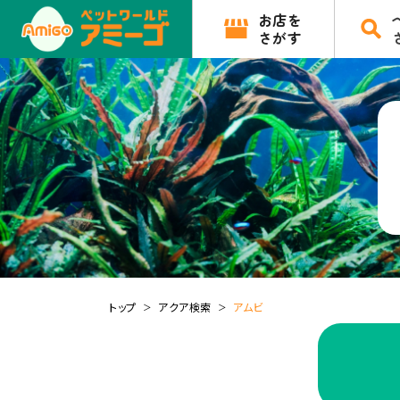
お店を
さがす
トップ
アクア検索
アムビ