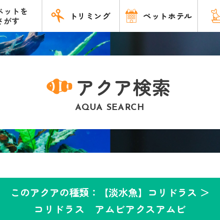
ペットを
トリミング
ペットホテル
さがす
アクア検索
AQUA SEARCH
このアクアの種類：【淡水魚】コリドラス ＞
コリドラス アムビアクスアムビ