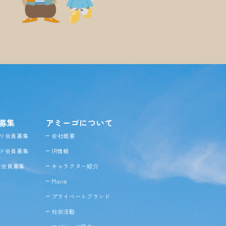
募集
アミーゴについて
リ会員募集
会社概要
ド会員募集
IR情報
NE会員募集
キャラクター紹介
Movie
プライベートブランド
社会活動