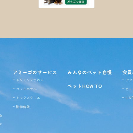
アミーゴのサービス
みんなのペット自慢
会員
トリミングサロン
アプ
ペットHOW TO
ペットホテル
カー
ドッグ
スクール
LI
動物病院
物
ア