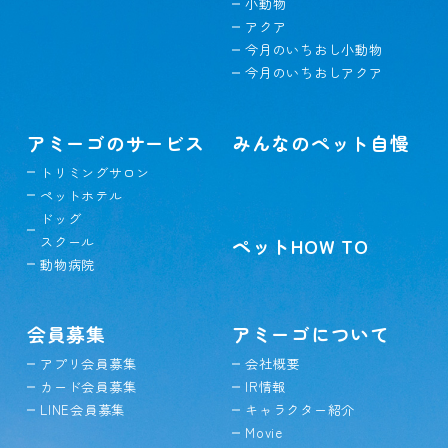
小動物
アクア
今月のいちおし小動物
今月のいちおしアクア
アミーゴのサービス
みんなのペット自慢
トリミングサロン
ペットホテル
ドッグ
スクール
ペットHOW TO
動物病院
会員募集
アミーゴについて
アプリ会員募集
会社概要
カード会員募集
IR情報
LINE会員募集
キャラクター紹介
Movie