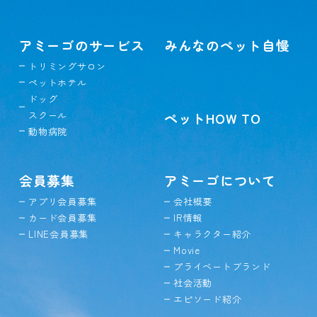
アミーゴのサービス
みんなのペット自慢
トリミングサロン
ペットホテル
ドッグ
スクール
ペットHOW TO
動物病院
会員募集
アミーゴについて
アプリ会員募集
会社概要
カード会員募集
IR情報
LINE会員募集
キャラクター紹介
Movie
プライベートブランド
社会活動
エピソード紹介