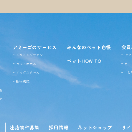
アミーゴのサービス
みんなのペット自慢
会員
トリミングサロン
アプ
ペットHOW TO
ペットホテル
カー
ドッグ
スクール
LI
動物病院
物
ア
せ
出店物件募集
採用情報
ネットショップ
サイ