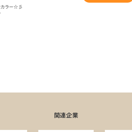
なカラー☆彡
♪
関連企業