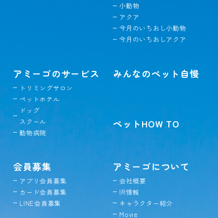
小動物
アクア
今月のいちおし小動物
今月のいちおしアクア
アミーゴのサービス
みんなのペット自慢
トリミングサロン
ペットホテル
ドッグ
スクール
ペットHOW TO
動物病院
会員募集
アミーゴについて
アプリ会員募集
会社概要
カード会員募集
IR情報
LINE会員募集
キャラクター紹介
Movie