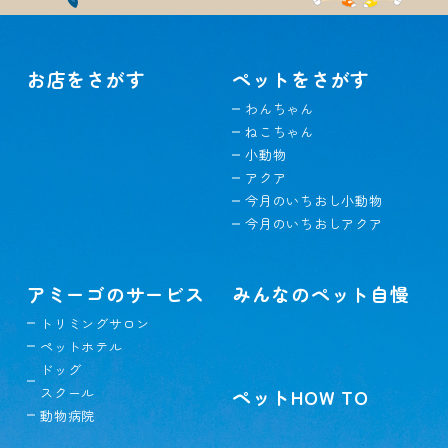
お店をさがす
ペットをさがす
わんちゃん
ねこちゃん
小動物
アクア
今月のいちおし小動物
今月のいちおしアクア
アミーゴのサービス
みんなのペット自慢
トリミングサロン
ペットホテル
ドッグ
スクール
ペットHOW TO
動物病院