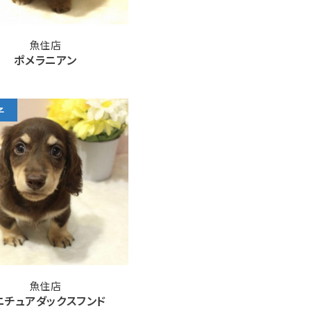
魚住店
ポメラニアン
子
魚住店
ニチュアダックスフンド