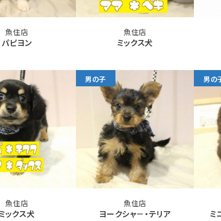
魚住店
魚住店
パピヨン
ミックス犬
男の子
男の
魚住店
魚住店
ミックス犬
ヨークシャ－・テリア
ミ