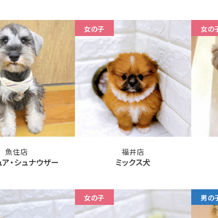
女の子
女の
魚住店
福井店
ュア・シュナウザー
ミックス犬
女の子
男の