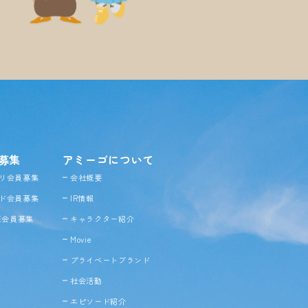
募集
アミーゴについて
リ会員募集
会社概要
ド会員募集
IR情報
NE会員募集
キャラクター紹介
Movie
プライベートブランド
社会活動
エピソード紹介