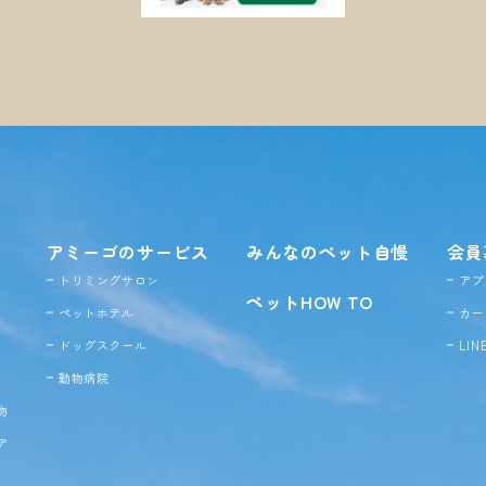
アミーゴのサービス
みんなのペット自慢
会員
トリミングサロン
アプ
ペットHOW TO
ペットホテル
カー
ドッグ
スクール
LI
動物病院
物
ア