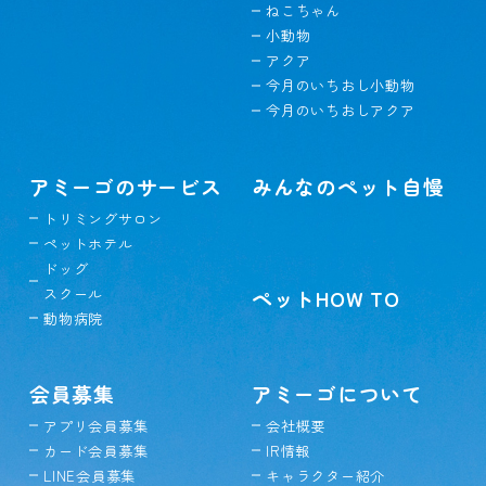
ねこちゃん
小動物
アクア
今月のいちおし小動物
今月のいちおしアクア
アミーゴのサービス
みんなのペット自慢
トリミングサロン
ペットホテル
ドッグ
スクール
ペットHOW TO
動物病院
会員募集
アミーゴについて
アプリ会員募集
会社概要
カード会員募集
IR情報
LINE会員募集
キャラクター紹介