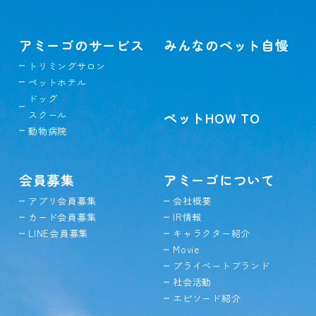
アミーゴのサービス
みんなのペット自慢
トリミングサロン
ペットホテル
ドッグ
スクール
ペットHOW TO
動物病院
会員募集
アミーゴについて
アプリ会員募集
会社概要
カード会員募集
IR情報
LINE会員募集
キャラクター紹介
Movie
プライベートブランド
社会活動
エピソード紹介