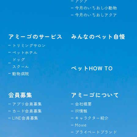
アクア
今月のいちおし小動物
今月のいちおしアクア
アミーゴのサービス
みんなのペット自慢
トリミングサロン
ペットホテル
ドッグ
スクール
ペットHOW TO
動物病院
会員募集
アミーゴについて
アプリ会員募集
会社概要
カード会員募集
IR情報
LINE会員募集
キャラクター紹介
Movie
プライベートブランド