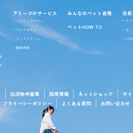
アミーゴのサービス
みんなのペット自慢
会員
トリミングサロン
アプ
ペットHOW TO
ペットホテル
カー
ドッグ
スクール
LI
動物病院
物
ア
せ
出店物件募集
採用情報
ネットショップ
サイ
プライバシーポリシー
よくある質問
お問い合わせ