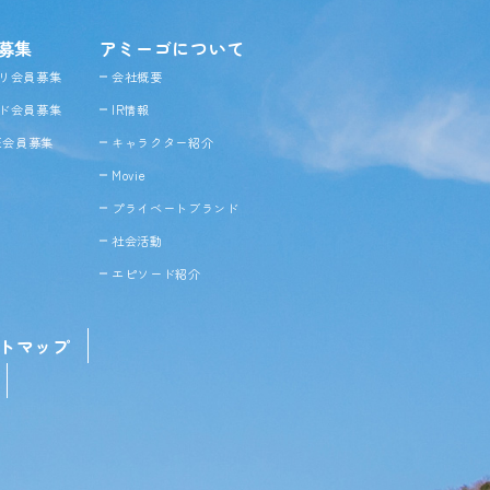
募集
アミーゴについて
リ会員募集
会社概要
ド会員募集
IR情報
NE会員募集
キャラクター紹介
Movie
プライベートブランド
社会活動
エピソード紹介
トマップ