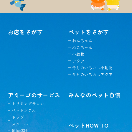
お店をさがす
ペットをさがす
わんちゃん
ねこちゃん
小動物
アクア
今月のいちおし小動物
今月のいちおしアクア
アミーゴのサービス
みんなのペット自慢
トリミングサロン
ペットホテル
ドッグ
スクール
ペットHOW TO
動物病院