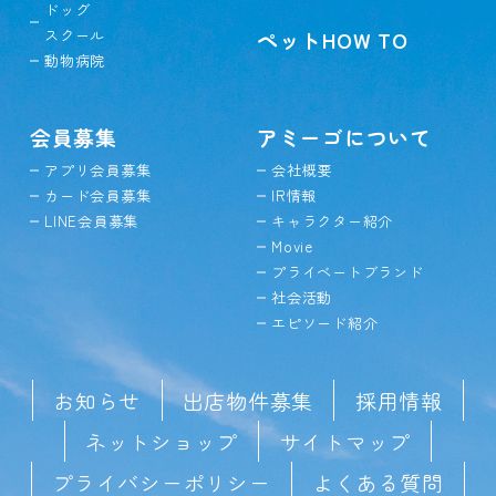
ドッグ
スクール
ペットHOW TO
動物病院
会員募集
アミーゴについて
アプリ会員募集
会社概要
カード会員募集
IR情報
LINE会員募集
キャラクター紹介
Movie
プライベートブランド
社会活動
エピソード紹介
お知らせ
出店物件募集
採用情報
ネットショップ
サイトマップ
プライバシーポリシー
よくある質問