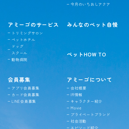
今月のいちおしアクア
アミーゴのサービス
みんなのペット自慢
トリミングサロン
ペットホテル
ドッグ
スクール
ペットHOW TO
動物病院
会員募集
アミーゴについて
アプリ会員募集
会社概要
カード会員募集
IR情報
LINE会員募集
キャラクター紹介
Movie
プライベートブランド
社会活動
エピソード紹介