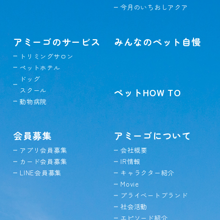
今月のいちおしアクア
アミーゴのサービス
みんなのペット自慢
トリミングサロン
ペットホテル
ドッグ
スクール
ペットHOW TO
動物病院
会員募集
アミーゴについて
アプリ会員募集
会社概要
カード会員募集
IR情報
LINE会員募集
キャラクター紹介
Movie
プライベートブランド
社会活動
エピソード紹介