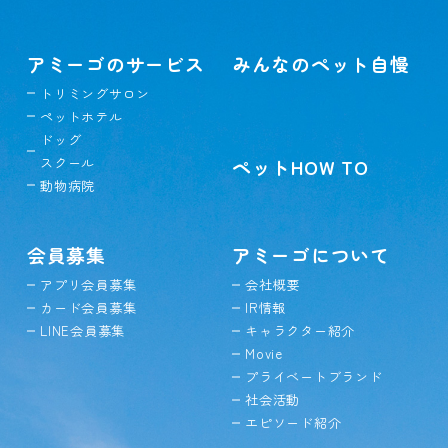
アミーゴのサービス
みんなのペット自慢
トリミングサロン
ペットホテル
ドッグ
スクール
ペットHOW TO
動物病院
会員募集
アミーゴについて
アプリ会員募集
会社概要
カード会員募集
IR情報
LINE会員募集
キャラクター紹介
Movie
プライベートブランド
社会活動
エピソード紹介