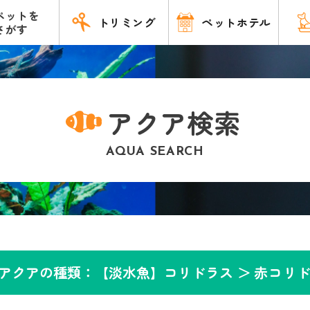
ペットを
トリミング
ペットホテル
さがす
アクア検索
AQUA SEARCH
アクアの種類：【淡水魚】コリドラス ＞
赤コリ