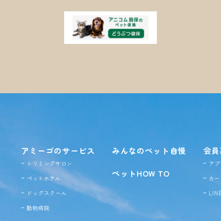
アミーゴのサービス
みんなのペット自慢
会員
トリミングサロン
アプ
ペットHOW TO
ペットホテル
カー
ドッグ
スクール
LI
動物病院