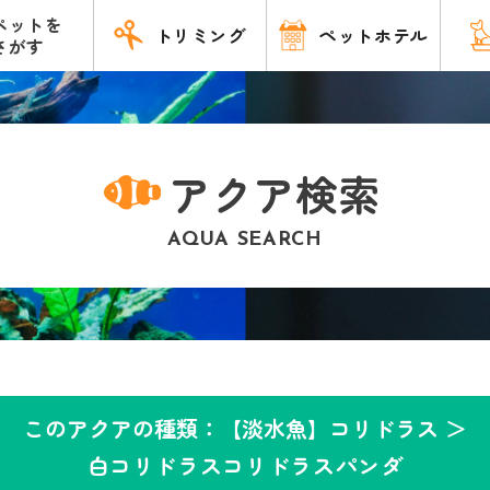
ペットを
トリミング
ペットホテル
さがす
アクア検索
AQUA SEARCH
このアクアの種類：【淡水魚】コリドラス ＞
白コリドラスコリドラスパンダ