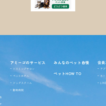
アミーゴのサービス
みんなのペット自慢
会員
トリミングサロン
アプ
ペットHOW TO
ペットホテル
カー
ドッグ
スクール
LI
動物病院
物
ア