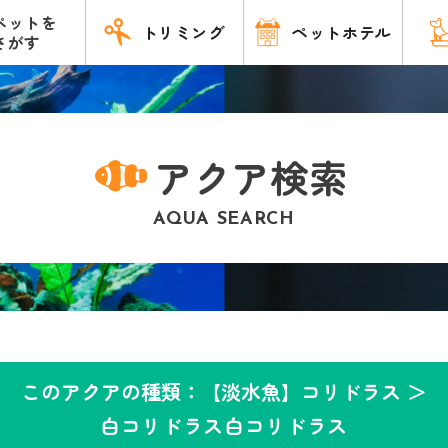
ペットを
トリミング
ペットホテル
さがす
アクア検索
AQUA SEARCH
このアクアの種類：【淡水魚】コリドラス ＞
白コリドラス白コリドラス