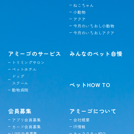
ねこちゃん
小動物
アクア
今月のいちおし小動物
今月のいちおしアクア
アミーゴのサービス
みんなのペット自慢
トリミングサロン
ペットホテル
ドッグ
スクール
ペットHOW TO
動物病院
会員募集
アミーゴについて
アプリ会員募集
会社概要
カード会員募集
IR情報
LINE会員募集
キャラクター紹介