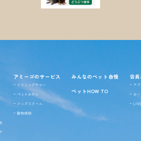
アミーゴのサービス
みんなのペット自慢
会員
トリミングサロン
アプ
ペットHOW TO
ペットホテル
カー
ドッグ
スクール
LI
動物病院
物
ア