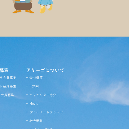
募集
アミーゴについて
リ会員募集
会社概要
ド会員募集
IR情報
NE会員募集
キャラクター紹介
Movie
プライベートブランド
社会活動