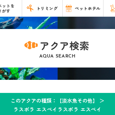
ペットを
トリミング
ペットホテル
さがす
アクア検索
AQUA SEARCH
このアクアの種類：【淡水魚その他】 ＞
ラスボラ エスペイラスボラ エスペイ