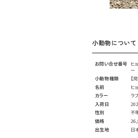
小動物について
お問い合せ番号
ヒ
ー
小動物種類
【
名前
ヒ
カラー
ラ
入荷日
20
性別
不
価格
26
出生地
日