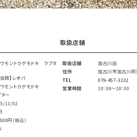
取扱店舗
ョウモントカゲモドキ ラプタ
取扱店舗
加古川店
住所
加古川市加古川町粟
爬虫類】レオパ
TEL
079-457-3232
ョウモントカゲモドキ
営業時間
10：00～20：00
プター
25/11/02
明
,800円（税込）
本