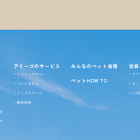
アミーゴのサービス
みんなのペット自慢
会員
トリミングサロン
アプ
ペットHOW TO
ペットホテル
カー
ドッグ
スクール
LI
動物病院
物
ア