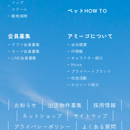
ドッグ
スクール
ペットHOW TO
動物病院
会員募集
アミーゴについて
アプリ会員募集
会社概要
カード会員募集
IR情報
LINE会員募集
キャラクター紹介
Movie
プライベートブランド
社会活動
エピソード紹介
お知らせ
出店物件募集
採用情報
ネットショップ
サイトマップ
プライバシーポリシー
よくある質問