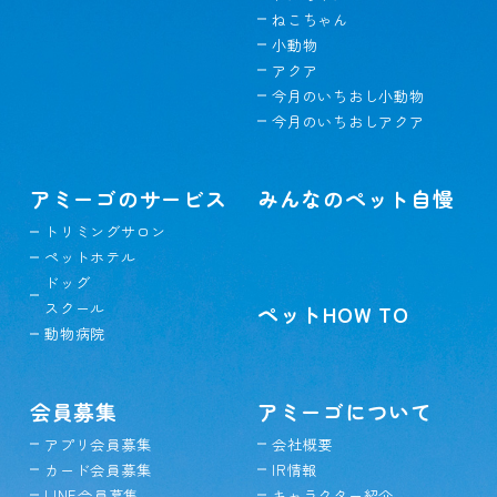
ねこちゃん
小動物
アクア
今月のいちおし小動物
今月のいちおしアクア
アミーゴのサービス
みんなのペット自慢
トリミングサロン
ペットホテル
ドッグ
スクール
ペットHOW TO
動物病院
会員募集
アミーゴについて
アプリ会員募集
会社概要
カード会員募集
IR情報
LINE会員募集
キャラクター紹介