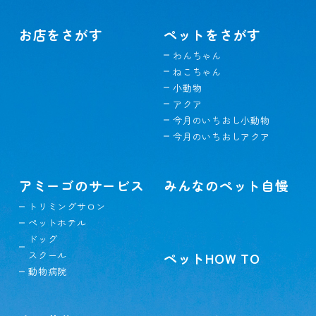
お店をさがす
ペットをさがす
わんちゃん
ねこちゃん
小動物
アクア
今月のいちおし小動物
今月のいちおしアクア
アミーゴのサービス
みんなのペット自慢
トリミングサロン
ペットホテル
ドッグ
スクール
ペットHOW TO
動物病院