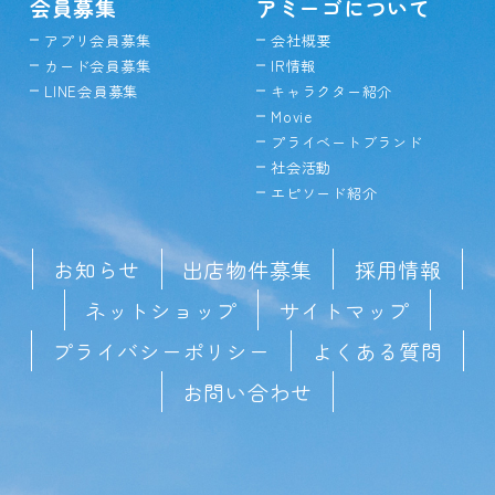
会員募集
アミーゴについて
アプリ会員募集
会社概要
カード会員募集
IR情報
LINE会員募集
キャラクター紹介
Movie
プライベートブランド
社会活動
エピソード紹介
お知らせ
出店物件募集
採用情報
ネットショップ
サイトマップ
プライバシーポリシー
よくある質問
お問い合わせ