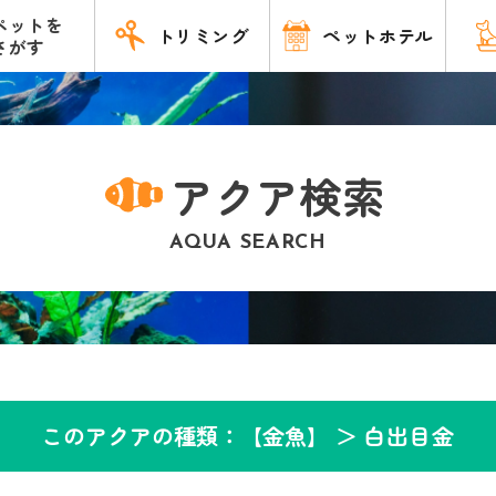
ペットを
トリミング
ペットホテル
さがす
アクア検索
AQUA SEARCH
このアクアの種類：【金魚】 ＞
白出目金