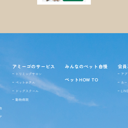
アミーゴのサービス
みんなのペット自慢
会員
トリミングサロン
アプ
ペットHOW TO
ペットホテル
カー
ドッグ
スクール
LI
動物病院
物
ア