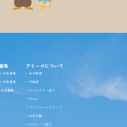
募集
アミーゴについて
リ会員募集
会社概要
ド会員募集
IR情報
NE会員募集
キャラクター紹介
Movie
プライベートブランド
社会活動
エピソード紹介