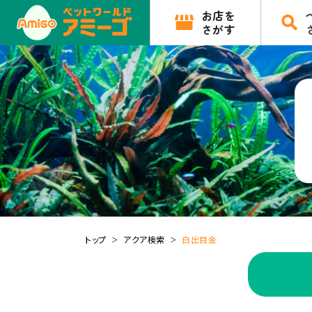
お店を
さがす
トップ
アクア検索
白出目金