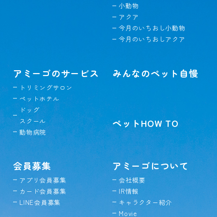
小動物
アクア
今月のいちおし小動物
今月のいちおしアクア
アミーゴのサービス
みんなのペット自慢
トリミングサロン
ペットホテル
ドッグ
スクール
ペットHOW TO
動物病院
会員募集
アミーゴについて
アプリ会員募集
会社概要
カード会員募集
IR情報
LINE会員募集
キャラクター紹介
Movie