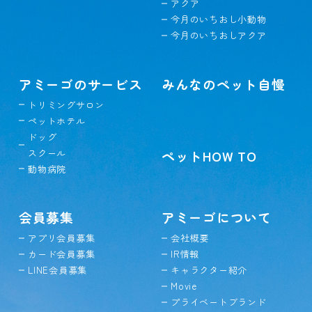
アクア
今月のいちおし小動物
今月のいちおしアクア
アミーゴのサービス
みんなのペット自慢
トリミングサロン
ペットホテル
ドッグ
スクール
ペットHOW TO
動物病院
会員募集
アミーゴについて
アプリ会員募集
会社概要
カード会員募集
IR情報
LINE会員募集
キャラクター紹介
Movie
プライベートブランド