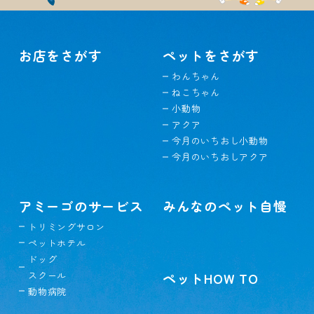
お店をさがす
ペットをさがす
わんちゃん
ねこちゃん
小動物
アクア
今月のいちおし小動物
今月のいちおしアクア
アミーゴのサービス
みんなのペット自慢
トリミングサロン
ペットホテル
ドッグ
スクール
ペットHOW TO
動物病院