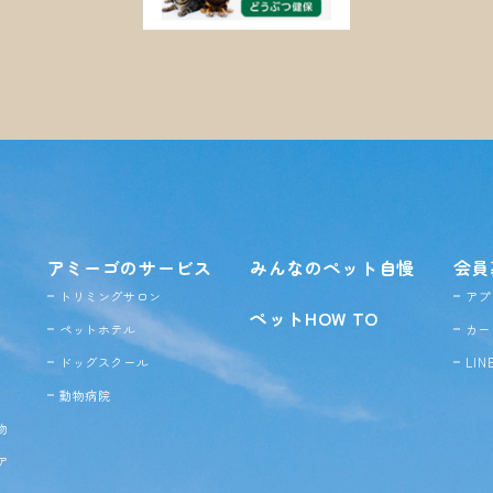
アミーゴのサービス
みんなのペット自慢
会員
トリミングサロン
アプ
ペットHOW TO
ペットホテル
カー
ドッグ
スクール
LI
動物病院
物
ア