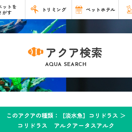
ペットを
トリミング
ペットホテル
さがす
アクア検索
AQUA SEARCH
このアクアの種類：【淡水魚】コリドラス ＞
コリドラス アルクアータスアルク