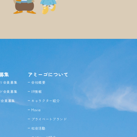
募集
アミーゴについて
リ会員募集
会社概要
ド会員募集
IR情報
NE会員募集
キャラクター紹介
Movie
プライベートブランド
社会活動