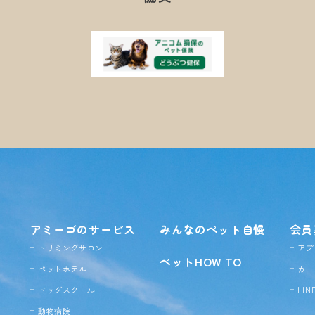
アミーゴのサービス
みんなのペット自慢
会員
トリミングサロン
アプ
ペットHOW TO
ペットホテル
カー
ドッグ
スクール
LI
動物病院