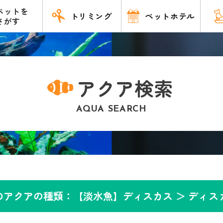
ペットを
トリミング
ペットホテル
さがす
アクア検索
AQUA SEARCH
のアクアの種類：【淡水魚】ディスカス ＞
ディス