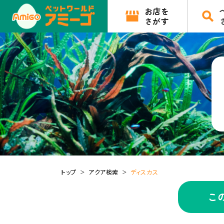
お店を
さがす
トップ
アクア検索
ディスカス
こ