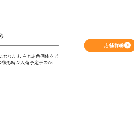
ら
店舗詳細
になります、白と赤色個体をピ
今後も続々入荷予定デス🐟