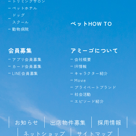
トリミングサロン
ペットホテル
ドッグ
スクール
ペットHOW TO
動物病院
会員募集
アミーゴについて
アプリ会員募集
会社概要
カード会員募集
IR情報
LINE会員募集
キャラクター紹介
Movie
プライベートブランド
社会活動
エピソード紹介
お知らせ
出店物件募集
採用情報
ネットショップ
サイトマップ