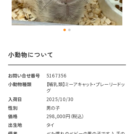
小動物について
お問い合せ番号
5167356
小動物種類
【哺乳類】ミーアキャット・プレーリードッ
グ
入荷日
2025/10/30
性別
男の子
価格
298,000円（税込）
出生地
タイ
備考
べた慣れのベビーの男の子です♪ 手の