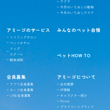
アクア
今月のいちおし小動物
今月のいちおしアクア
アミーゴのサービス
みんなのペット自慢
トリミングサロン
ペットホテル
ドッグ
スクール
ペットHOW TO
動物病院
会員募集
アミーゴについて
アプリ会員募集
会社概要
カード会員募集
IR情報
LINE会員募集
キャラクター紹介
Movie
プライベートブランド