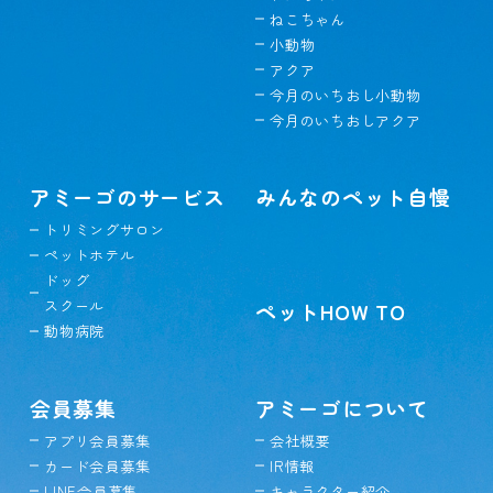
ねこちゃん
小動物
アクア
今月のいちおし小動物
今月のいちおしアクア
アミーゴのサービス
みんなのペット自慢
トリミングサロン
ペットホテル
ドッグ
スクール
ペットHOW TO
動物病院
会員募集
アミーゴについて
アプリ会員募集
会社概要
カード会員募集
IR情報
LINE会員募集
キャラクター紹介