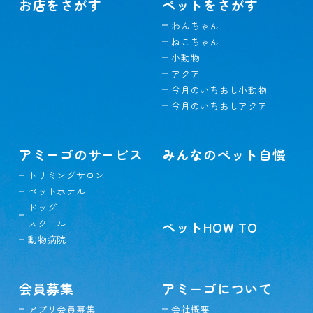
お店をさがす
ペットをさがす
わんちゃん
ねこちゃん
小動物
アクア
今月のいちおし小動物
今月のいちおしアクア
アミーゴのサービス
みんなのペット自慢
トリミングサロン
ペットホテル
ドッグ
スクール
ペットHOW TO
動物病院
会員募集
アミーゴについて
アプリ会員募集
会社概要