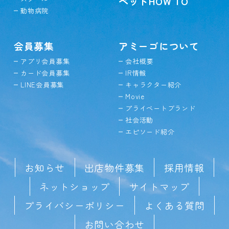
ペットHOW TO
動物病院
会員募集
アミーゴについて
アプリ会員募集
会社概要
カード会員募集
IR情報
LINE会員募集
キャラクター紹介
Movie
プライベートブランド
社会活動
エピソード紹介
お知らせ
出店物件募集
採用情報
ネットショップ
サイトマップ
プライバシーポリシー
よくある質問
お問い合わせ