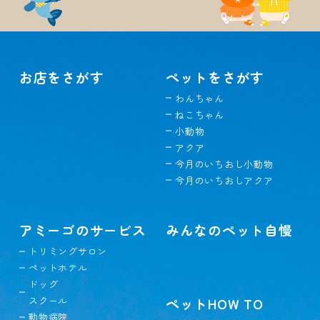
お店をさがす
ペットをさがす
わんちゃん
ねこちゃん
小動物
アクア
今月のいちおし小動物
今月のいちおしアクア
アミーゴのサービス
みんなのペット自慢
トリミングサロン
ペットホテル
ドッグ
スクール
ペットHOW TO
動物病院