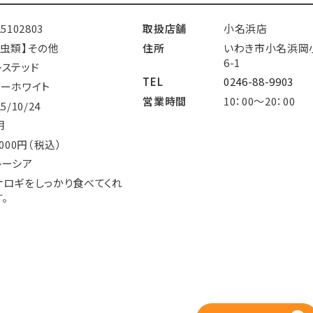
25102803
取扱店舗
小名浜店
爬虫類】その他
住所
いわき市小名浜岡
6-1
レステッド
TEL
0246-88-9903
リーホワイト
営業時間
10：00～20：00
25/10/24
明
,000円（税込）
レーシア
オロギをしっかり食べてくれ
。