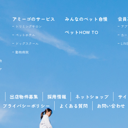
アミーゴのサービス
みんなのペット自慢
会員
トリミングサロン
アプ
ペットHOW TO
ペットホテル
カー
ドッグ
スクール
LI
動物病院
物
ア
せ
出店物件募集
採用情報
ネットショップ
サイ
プライバシーポリシー
よくある質問
お問い合わせ