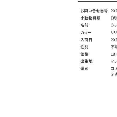
お問い合せ番号
20
小動物種類
【
名前
ク
カラー
リ
入荷日
20
性別
不
価格
18
出生地
マ
備考
コ
ます