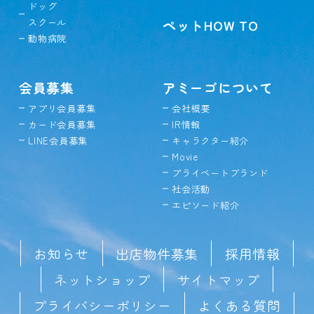
ドッグ
スクール
ペットHOW TO
動物病院
会員募集
アミーゴについて
アプリ会員募集
会社概要
カード会員募集
IR情報
LINE会員募集
キャラクター紹介
Movie
プライベートブランド
社会活動
エピソード紹介
お知らせ
出店物件募集
採用情報
ネットショップ
サイトマップ
プライバシーポリシー
よくある質問