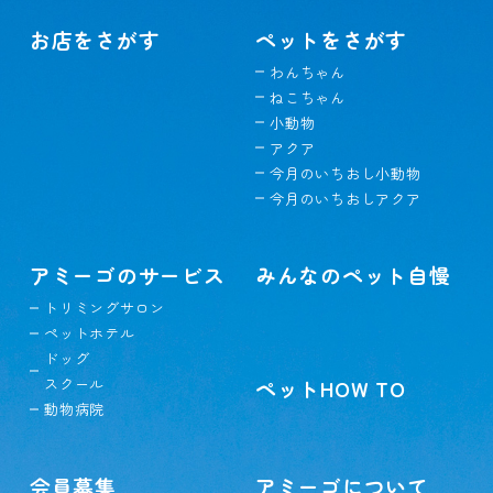
お店をさがす
ペットをさがす
わんちゃん
ねこちゃん
小動物
アクア
今月のいちおし小動物
今月のいちおしアクア
アミーゴのサービス
みんなのペット自慢
トリミングサロン
ペットホテル
ドッグ
スクール
ペットHOW TO
動物病院
会員募集
アミーゴについて