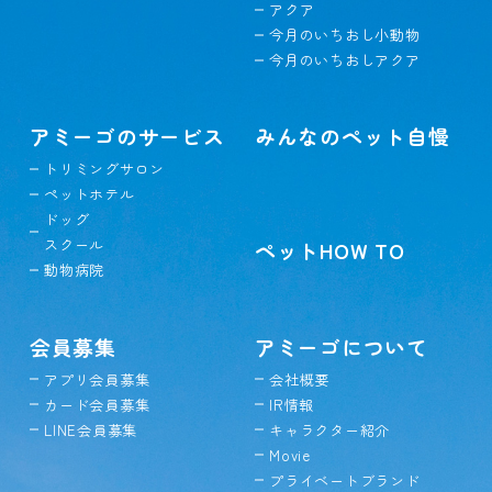
アクア
今月のいちおし小動物
今月のいちおしアクア
アミーゴのサービス
みんなのペット自慢
トリミングサロン
ペットホテル
ドッグ
スクール
ペットHOW TO
動物病院
会員募集
アミーゴについて
アプリ会員募集
会社概要
カード会員募集
IR情報
LINE会員募集
キャラクター紹介
Movie
プライベートブランド