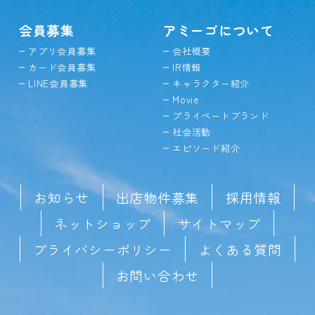
会員募集
アミーゴについて
アプリ会員募集
会社概要
カード会員募集
IR情報
LINE会員募集
キャラクター紹介
Movie
プライベートブランド
社会活動
エピソード紹介
お知らせ
出店物件募集
採用情報
ネットショップ
サイトマップ
プライバシーポリシー
よくある質問
お問い合わせ