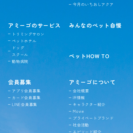
今月のいちおしアクア
アミーゴのサービス
みんなのペット自慢
トリミングサロン
ペットホテル
ドッグ
スクール
ペットHOW TO
動物病院
会員募集
アミーゴについて
アプリ会員募集
会社概要
カード会員募集
IR情報
LINE会員募集
キャラクター紹介
Movie
プライベートブランド
社会活動
エピソード紹介