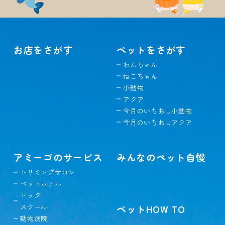
お店をさがす
ペットをさがす
わんちゃん
ねこちゃん
小動物
アクア
今月のいちおし小動物
今月のいちおしアクア
アミーゴのサービス
みんなのペット自慢
トリミングサロン
ペットホテル
ドッグ
スクール
ペットHOW TO
動物病院