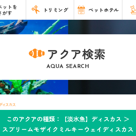
ペットを
トリミング
ペットホテル
さがす
アクア検索
AQUA SEARCH
ディスカス
このアクアの種類：【淡水魚】ディスカス ＞
スプリームモザイクミルキーウェイディスカス