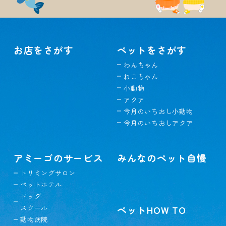
お店をさがす
ペットをさがす
わんちゃん
ねこちゃん
小動物
アクア
今月のいちおし小動物
今月のいちおしアクア
アミーゴのサービス
みんなのペット自慢
トリミングサロン
ペットホテル
ドッグ
スクール
ペットHOW TO
動物病院