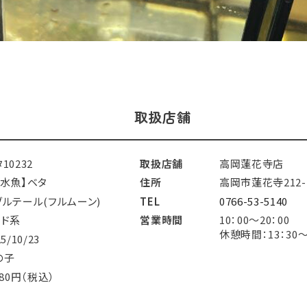
取扱店舗
10232
取扱店舗
高岡蓮花寺店
淡水魚】ベタ
住所
高岡市蓮花寺212-
ブルテール(フルムーン)
TEL
0766-53-5140
ッド系
営業時間
10：00～20：0
休憩時間：13：30～
25/10/23
の子
780円（税込）