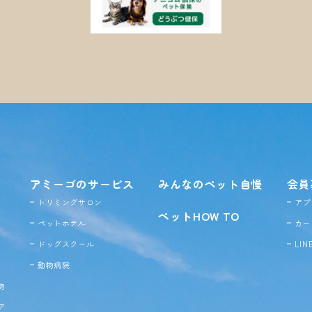
アミーゴのサービス
みんなのペット自慢
会員
トリミングサロン
アプ
ペットHOW TO
ペットホテル
カー
ドッグ
スクール
LI
動物病院
物
ア