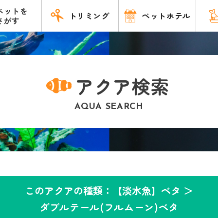
ペットを
トリミング
ペットホテル
さがす
アクア検索
AQUA SEARCH
このアクアの種類：【淡水魚】ベタ ＞
ダブルテール(フルムーン)ベタ